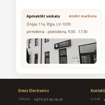
Apmeklēt veikalu
Atvērt maršrutu
Ūnijas 11a, Rīga, LV-1039
pirmdiena - piektdiena, 9.00 - 17.30
Ormix Electronics
Kontakt
Tālrunis:
E-mail:
+(371) 67-50-16-55