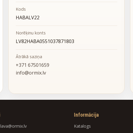
Kods
HABALV22
Norēķinu konts
LV82HABA0551037871803
Ātrākā saziņa
+371 67501659
info@ormix.lv
i
Informācija
slava@ormix.lv
Katalogs