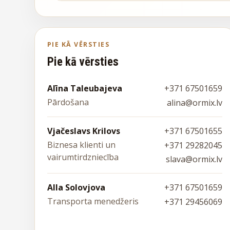
PIE KĀ VĒRSTIES
Pie kā vērsties
Alīna Taleubajeva
+371 67501659
Pārdošana
alina@ormix.lv
Vjačeslavs Krilovs
+371 67501655
Biznesa klienti un
+371 29282045
vairumtirdzniecība
slava@ormix.lv
Alla Solovjova
+371 67501659
Transporta menedžeris
+371 29456069