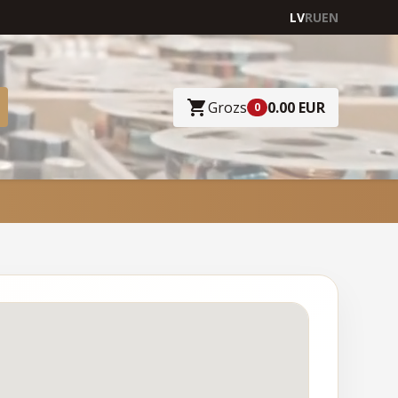
LV
RU
EN
Grozs
0.00 EUR
0