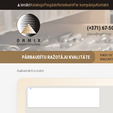
Ienākt
Katalogs
Piegāde
Noteikumi
Par kompāniju
Kontakti
(+371) 67-5
slava@ormix.lv
RADIO D
PĀRBAUDĪTU RAŽOTĀJU KVALITĀTE
MAZUMTI
Galvenā
/
Kontakti