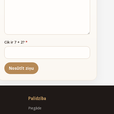
Cik ir 7 + 2?
*
Nosūtīt ziņu
Palīdzība
Piegāde