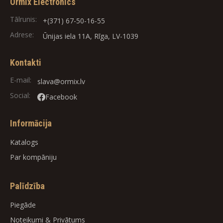
Ormix Electronics
Tālrunis:
+(371) 67-50-16-55
Adrese:
Ūnijas iela 11A, Rīga, LV-1039
Kontakti
E-mail:
slava@ormix.lv
Social:
Facebook
Informācija
Katalogs
Par kompāniju
Palīdzība
Piegāde
Noteikumi
&
Privātums