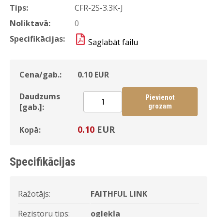
Tips:
CFR-2S-3.3K-J
Noliktavā:
0
Specifikācijas:
Saglabāt failu
Cena/gab.:
0.10
EUR
Daudzums
Pievienot
[gab.]:
grozam
0.10
EUR
Kopā:
Specifikācijas
Ražotājs:
FAITHFUL LINK
Rezistoru tips:
oglekļa