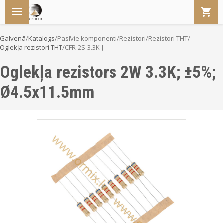
Galvenā
/
Katalogs
/
Pasīvie komponenti
/
Rezistori
/
Rezistori THT
/
Oglekļa rezistori THT
/
CFR-2S-3.3K-J
Oglekļa rezistors 2W 3.3K; ±5%;
Ø4.5x11.5mm