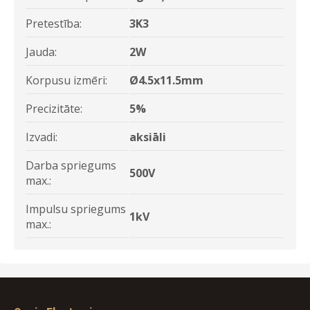
Pretestība:
3K3
Jauda:
2W
Korpusu izmēri:
Ø4.5x11.5mm
Precizitāte:
5%
Izvadi:
aksiāli
Darba spriegums
500V
max.:
Impulsu spriegums
1kV
max.: