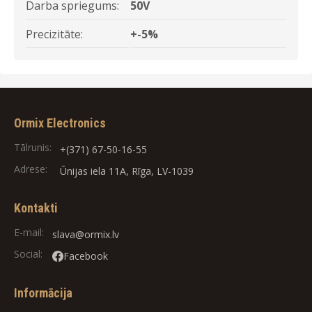
Darba spriegums:
50V
Precizitāte:
+-5%
Ormix Electronics
Tālrunis:
+(371) 67-50-16-55
Adrese:
Ūnijas iela 11A, Rīga, LV-1039
Kontakti
E-mail:
slava@ormix.lv
Social:
Facebook
Informācija