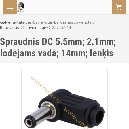
Galvenā
/
Katalogs
/
Savienotāji
/
Barošanas savienotāji
/
Barošanas DC savienotāji
/
PC-2.1/5.5K-14
Spraudnis DC 5.5mm; 2.1mm;
lodējams vadā; 14mm; lenķis