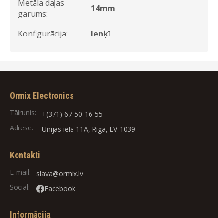
Metāla daļas
14mm
garums:
Konfigurācija:
lenķī
Ormix Electronics
Tālrunis:
+(371) 67-50-16-55
Adrese:
Ūnijas iela 11A, Rīga, LV-1039
Kontakti
E-mail:
slava@ormix.lv
Social:
Facebook
Informācija