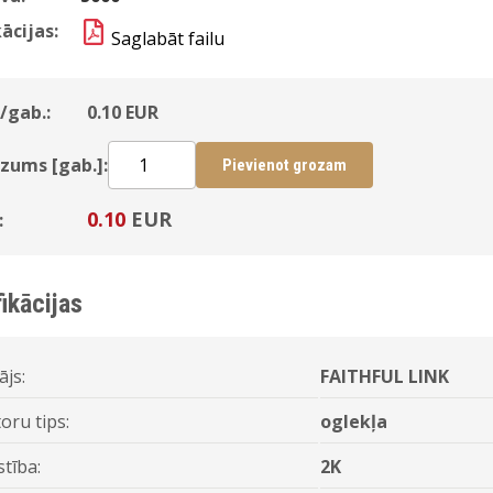
ācijas:
Saglabāt failu
/gab.:
0.10
EUR
zums [gab.]:
Pievienot grozam
0.10
EUR
:
ikācijas
ājs:
FAITHFUL LINK
oru tips:
oglekļa
stība:
2K