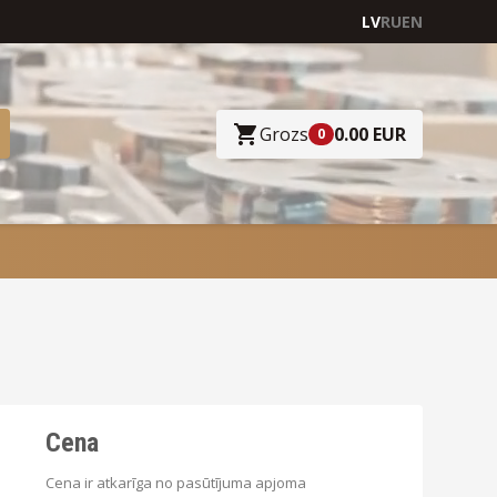
LV
RU
EN
Grozs
0.00 EUR
0
Cena
Cena ir atkarīga no pasūtījuma apjoma