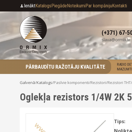
Ienākt
Katalogs
Piegāde
Noteikumi
Par kompāniju
Kontakti
(+371) 67-5
slava@ormix.lv
RADIO D
PĀRBAUDĪTU RAŽOTĀJU KVALITĀTE
MAZUMTI
Galvenā
/
Katalogs
/
Pasīvie komponenti
/
Rezistori
/
Rezistori THT
Oglekļa rezistors 1/4W 2K 
Tips:
Nolikta