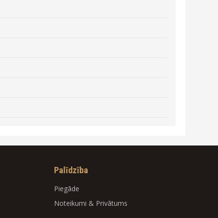
Palīdzība
Piegāde
Noteikumi
&
Privātums