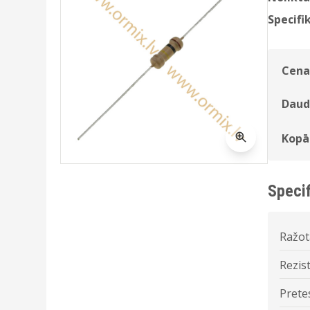
Specifik
Cena
Daud
Kopā
Specif
Ražot
Rezist
Prete