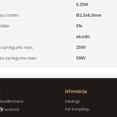
:
0.25W
su izmēri:
Ø2.3x6.3mm
itāte:
5%
:
aksiāli
 spriegums max.:
250V
su spriegums max.:
500V
i
Informācija
slava@ormix.lv
Katalogs
Par kompāniju
Facebook