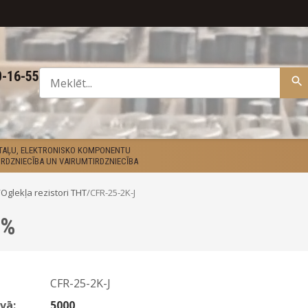
0-16-55
ETAĻU, ELEKTRONISKO KOMPONENTU
RDZNIECĪBA UN VAIRUMTIRDZNIECĪBA
/
Oglekļa rezistori THT
/
CFR-25-2K-J
5%
CFR-25-2K-J
vā:
5000