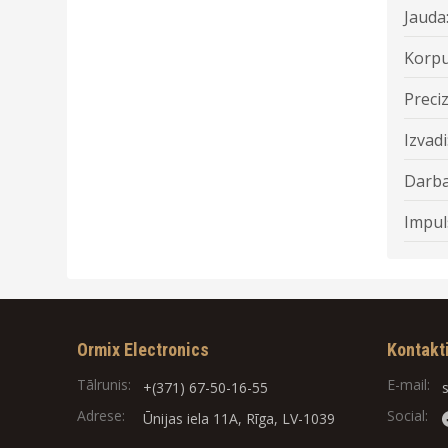
Jauda
Korpu
Preciz
Izvadi
Darba
Impul
Ormix Electronics
Kontakt
Tālrunis:
E-mail:
+(371) 67-50-16-55
Adrese:
Social:
Ūnijas iela 11A, Rīga, LV-1039