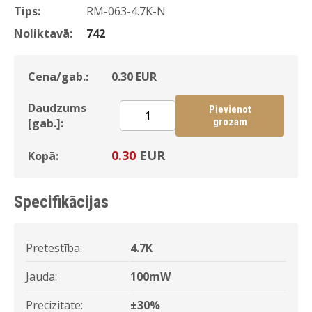
Tips:
RM-063-4.7K-N
Noliktavā:
742
Cena/gab.:
0.30
EUR
Daudzums
Pievienot
[gab.]:
grozam
0.30
EUR
Kopā:
Specifikācijas
Pretestība:
4.7K
Jauda:
100mW
Precizitāte:
±30%