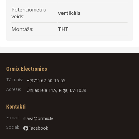
Potenciometru
vertikāls
veids:
Montāža:
THT
Ormix Electronics
Tālrunis:
+(371) 67-50-16-55
Adrese:
Ūnijas iela 11A, Rīga, LV-1039
Kontakti
E-mail:
slava@ormix.lv
Social:
Facebook