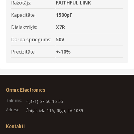
Ražotājs:
FAITHFUL LINK
Kapacitāte:
1500pF
Dielektriķis:
X7R
Darba spriegums:
50V
Precizitāte:
+-10%
Ormix Electronics
Tālrunis:
+(371) 67-50-16-55
Adrese:
Ūnijas iela 11A, Rīga, LV-1039
Kontakti