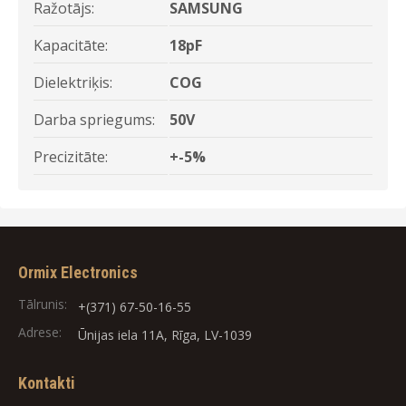
Ražotājs:
SAMSUNG
Kapacitāte:
18pF
Dielektriķis:
COG
Darba spriegums:
50V
Precizitāte:
+-5%
Ormix Electronics
Tālrunis:
+(371) 67-50-16-55
Adrese:
Ūnijas iela 11A, Rīga, LV-1039
Kontakti