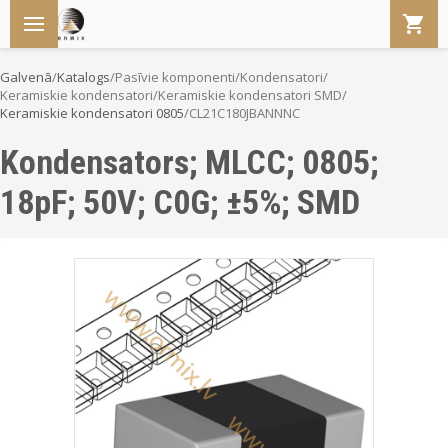
Galvenā
/
Katalogs
/
Pasīvie komponenti
/
Kondensatori
/
Keramiskie kondensatori
/
Keramiskie kondensatori SMD
/
Keramiskie kondensatori 0805
/
CL21C180JBANNNC
Kondensators; MLCC; 0805;
18pF; 50V; C0G; ±5%; SMD