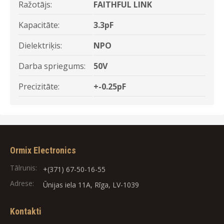
Ražotājs:
FAITHFUL LINK
Kapacitāte:
3.3pF
Dielektriķis:
NPO
Darba spriegums:
50V
Precizitāte:
+-0.25pF
Ormix Electronics
Tālrunis:
+(371) 67-50-16-55
Adrese:
Ūnijas iela 11A, Rīga, LV-1039
Kontakti