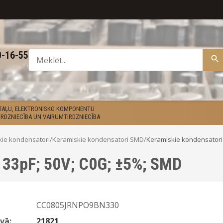
0-16-55
ETAĻU, ELEKTRONISKO KOMPONENTU
RDZNIECĪBA UN VAIRUMTIRDZNIECĪBA
kie kondensatori
/
Keramiskie kondensatori SMD
/
Keramiskie kondensatori
 33pF; 50V; C0G; ±5%; SMD
CC0805JRNPO9BN330
vā:
21821