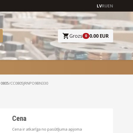
LV
RU
EN
Grozs
0.00 EUR
0
 0805
/
CC0805JRNPO9BN330
Cena
Cena ir atkarīga no pasūtījuma apjoma