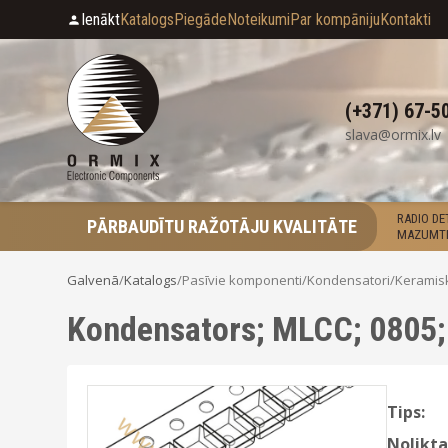
Ienākt
Katalogs
Piegāde
Noteikumi
Par kompāniju
Kontakti
(+371) 67-5
slava@ormix.lv
RADIO D
PĀRBAUDĪTU RAŽOTĀJU KVALITĀTE
MAZUMTI
Galvenā
/
Katalogs
/
Pasīvie komponenti
/
Kondensatori
/
Keramis
Kondensators; MLCC; 0805;
Tips:
Nolikta