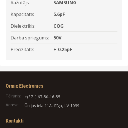
Ražotājs:
SAMSUNG
Kapacitāte:
5.6pF
Dielektriķis:
COG
Darba spriegums:
50V
Precizitāte:
+-0.25pF
Ormix Electronics
Tālrunis:
+(371) 67-50-16-55
Adrese:
Ūnijas iela 11A, Rīga, LV-1039
Kontakti