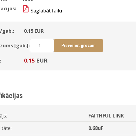
ācijas:
Saglabāt failu
/gab.:
0.15
EUR
zums [gab.]:
Pievienot grozam
0.15
EUR
:
ikācijas
ājs:
FAITHFUL LINK
itāte:
0.68uF