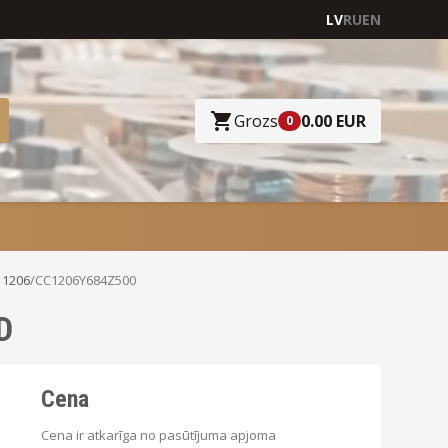
LV
RU
EN
Grozs
0.00 EUR
0
 1206
/
CC1206Y684Z500
D
Cena
Cena ir atkarīga no pasūtījuma apjoma