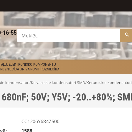
0-16-55
ETAĻU, ELEKTRONISKO KOMPONENTU
RDZNIECĪBA UN VAIRUMTIRDZNIECĪBA
kie kondensatori
/
Keramiskie kondensatori SMD
/
Keramiskie kondensatori
 680nF; 50V; Y5V; -20..+80%; SM
CC1206Y684Z500
vā:
1588