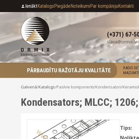
Ienākt
Katalogs
Piegāde
Noteikumi
Par kompāniju
Kontakti
(+371) 67-5
slava@ormix.lv
RADIO D
PĀRBAUDĪTU RAŽOTĀJU KVALITĀTE
MAZUMTI
Galvenā
/
Katalogs
/
Pasīvie komponenti
/
Kondensatori
/
Keramis
Kondensators; MLCC; 1206;
Tips:
Nolikta