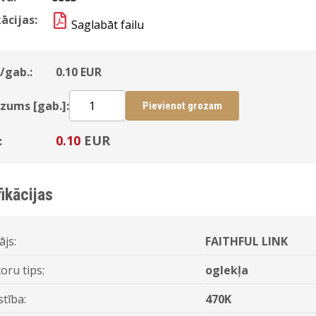
ācijas:
Saglabāt failu
/gab.:
0.10
EUR
zums [gab.]:
Pievienot grozam
0.10
EUR
:
ikācijas
ājs:
FAITHFUL LINK
oru tips:
oglekļa
stība:
470K