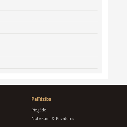
Palīdzība
Piegāde
Noteikumi
&
Privātums