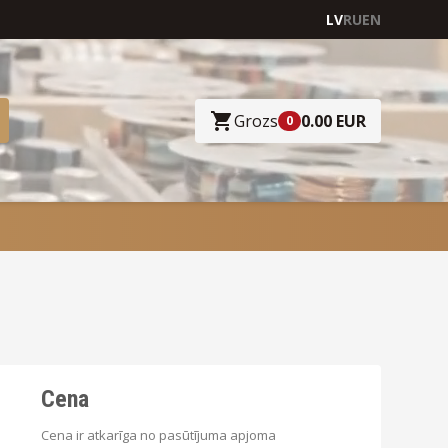
LV
RU
EN
Grozs
0.00 EUR
0
Cena
Cena ir atkarīga no pasūtījuma apjoma