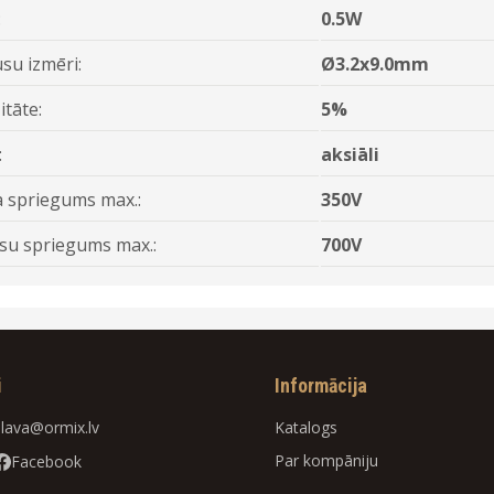
:
0.5W
su izmēri:
Ø3.2x9.0mm
itāte:
5%
:
aksiāli
 spriegums max.:
350V
su spriegums max.:
700V
i
Informācija
slava@ormix.lv
Katalogs
Par kompāniju
Facebook