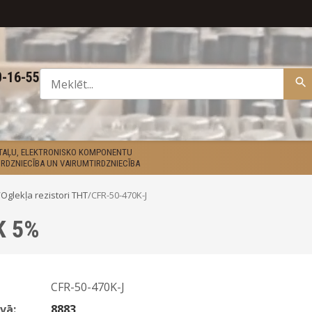
0-16-55
ETAĻU, ELEKTRONISKO KOMPONENTU
RDZNIECĪBA UN VAIRUMTIRDZNIECĪBA
/
Oglekļa rezistori THT
/
CFR-50-470K-J
K 5%
CFR-50-470K-J
vā:
8883