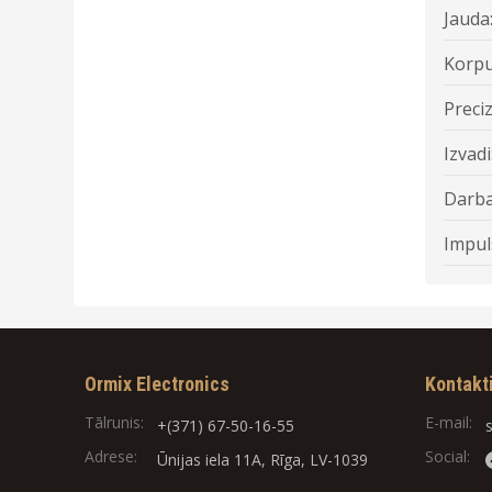
Jauda
Korpu
Preciz
Izvadi
Darba
Impul
Ormix Electronics
Kontakt
Tālrunis:
E-mail:
+(371) 67-50-16-55
Adrese:
Social:
Ūnijas iela 11A, Rīga, LV-1039