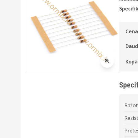
Specifik
Cena
Daud
Kopā
Specif
Ražot
Rezist
Prete