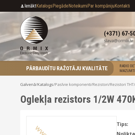
Ienākt
Katalogs
Piegāde
Noteikumi
Par kompāniju
Kontakti
(+371) 67-5
slava@ormix.lv
RADIO D
PĀRBAUDĪTU RAŽOTĀJU KVALITĀTE
MAZUMTI
Galvenā
/
Katalogs
/
Pasīvie komponenti
/
Rezistori
/
Rezistori THT
Oglekļa rezistors 1/2W 470
Tips:
Nolikta