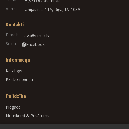
+(371) 67-50-16-55
Adrese:
Ūnijas iela 11A, Rīga, LV-1039
Kontakti
E-mail:
slava@ormix.lv
Social:
Facebook
Informācija
Katalogs
Par kompāniju
Palīdzība
Piegāde
Noteikumi
&
Privātums