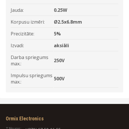
Jauda:
0.25W
Korpusu izmēri:
Ø2.5x6.8mm
Precizitāte:
5%
Izvadi:
aksiāli
Darba spriegums
250V
max.:
Impulsu spriegums
500V
max.:
Ormix Electronics
Tālrunis: