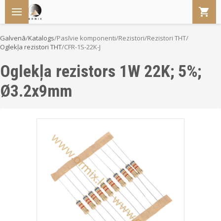
Galvenā
/
Katalogs
/
Pasīvie komponenti
/
Rezistori
/
Rezistori THT
/
Oglekļa rezistori THT
/
CFR-1S-22K-J
Oglekļa rezistors 1W 22K; 5%;
Ø3.2x9mm