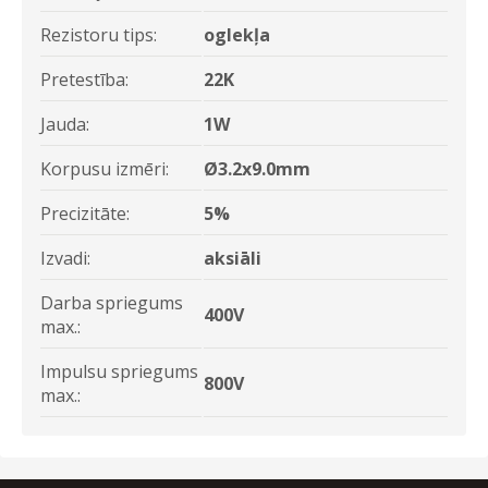
Rezistoru tips:
oglekļa
Pretestība:
22K
Jauda:
1W
Korpusu izmēri:
Ø3.2x9.0mm
Precizitāte:
5%
Izvadi:
aksiāli
Darba spriegums
400V
max.:
Impulsu spriegums
800V
max.: