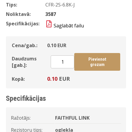
Tips:
CFR-2S-6.8K-J
Noliktavā:
3587
Specifikācijas:
Saglabāt failu
Cena/gab.:
0.10
EUR
Daudzums
Pievienot
[gab.]:
grozam
0.10
EUR
Kopā:
Specifikācijas
Ražotājs:
FAITHFUL LINK
Rezistoru tips:
oglekļa