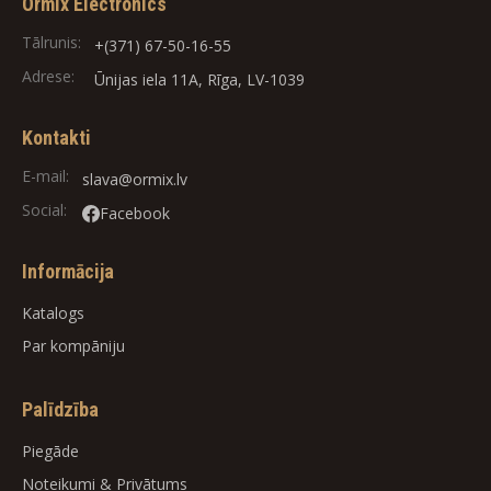
Ormix Electronics
Tālrunis:
+(371) 67-50-16-55
Adrese:
Ūnijas iela 11A, Rīga, LV-1039
Kontakti
E-mail:
slava@ormix.lv
Social:
Facebook
Informācija
Katalogs
Par kompāniju
Palīdzība
Piegāde
Noteikumi
&
Privātums