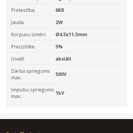
Pretestība:
6K8
Jauda:
2W
Korpusu izmēri:
Ø4.5x11.5mm
Precizitāte:
5%
Izvadi:
aksiāli
Darba spriegums
500V
max.:
Impulsu spriegums
1kV
max.: