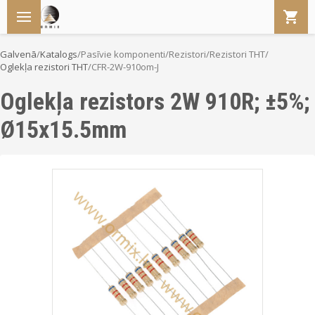
Galvenā
/
Katalogs
/
Pasīvie komponenti
/
Rezistori
/
Rezistori THT
/
Oglekļa rezistori THT
/
CFR-2W-910om-J
Oglekļa rezistors 2W 910R; ±5%;
Ø15x15.5mm