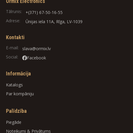
Ormix Electronics
Tālrunis:
+(371) 67-50-16-55
Adrese:
Ūnijas iela 11A, Rīga, LV-1039
Kontakti
E-mail:
slava@ormix.lv
Social:
Facebook
Informācija
Katalogs
Par kompāniju
Palīdzība
Piegāde
Noteikumi
&
Privātums