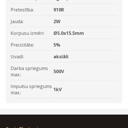
Pretestība:
910R
Jauda:
2W
Korpusu izmēri:
Ø5.0x15.5mm
Precizitāte:
5%
Izvadi:
aksiāli
Darba spriegums
500V
max.:
Impulsu spriegums
1kV
max.: