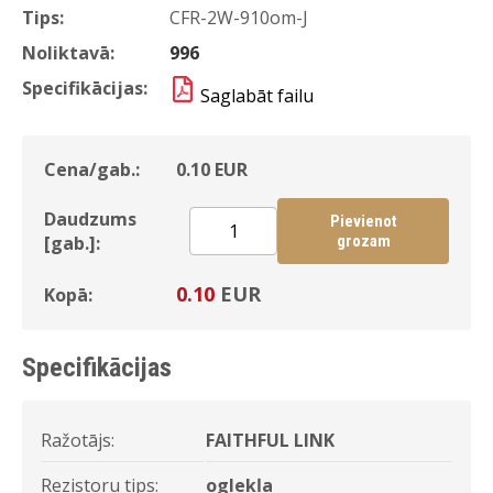
Tips:
CFR-2W-910om-J
Noliktavā:
996
Specifikācijas:
Saglabāt failu
Cena/gab.:
0.10
EUR
Daudzums
Pievienot
[gab.]:
grozam
0.10
EUR
Kopā:
Specifikācijas
Ražotājs:
FAITHFUL LINK
Rezistoru tips:
oglekļa