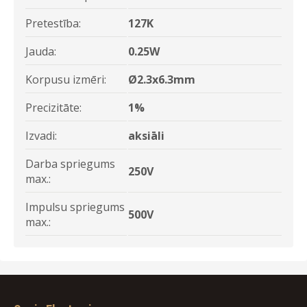
Pretestība:
127K
Jauda:
0.25W
Korpusu izmēri:
Ø2.3x6.3mm
Precizitāte:
1%
Izvadi:
aksiāli
Darba spriegums
250V
max.:
Impulsu spriegums
500V
max.: