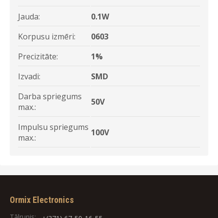
Jauda:
0.1W
Korpusu izmēri:
0603
Precizitāte:
1%
Izvadi:
SMD
Darba spriegums
50V
max.:
Impulsu spriegums
100V
max.:
Ormix Electronics
Tālrunis: