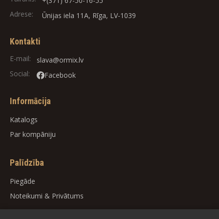
+(371) 67-50-16-55
Adrese:
Ūnijas iela 11A, Rīga, LV-1039
Kontakti
E-mail:
slava@ormix.lv
Social:
Facebook
Informācija
Katalogs
Par kompāniju
Palīdzība
Piegāde
Noteikumi
&
Privātums