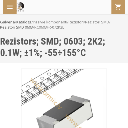
Galvenā
/
Katalogs
/
Pasīvie komponenti
/
Rezistori
/
Rezistori SMD
/
Rezistori SMD 0603
/
RC0603FR-072K2L
Rezistors; SMD; 0603; 2K2;
0.1W; ±1%; -55÷155°C