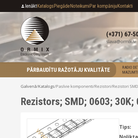
Ienākt
Katalogs
Piegāde
Noteikumi
Par kompāniju
Kontakti
(+371) 67-5
slava@ormix.lv
RADIO D
PĀRBAUDĪTU RAŽOTĀJU KVALITĀTE
MAZUMTI
Galvenā
/
Katalogs
/
Pasīvie komponenti
/
Rezistori
/
Rezistori SM
Rezistors; SMD; 0603; 30K;
Tips:
Nolikta