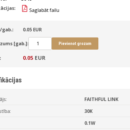
ācijas:
Saglabāt failu
/gab.:
0.05
EUR
zums [gab.]:
Pievienot grozam
0.05
EUR
:
ikācijas
ājs:
FAITHFUL LINK
stība:
30K
:
0.1W