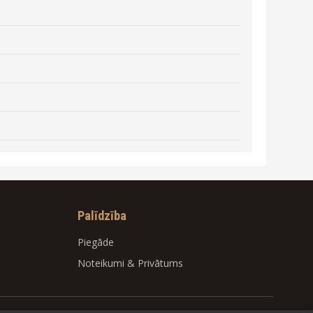
Palīdzība
Piegāde
Noteikumi
&
Privātums