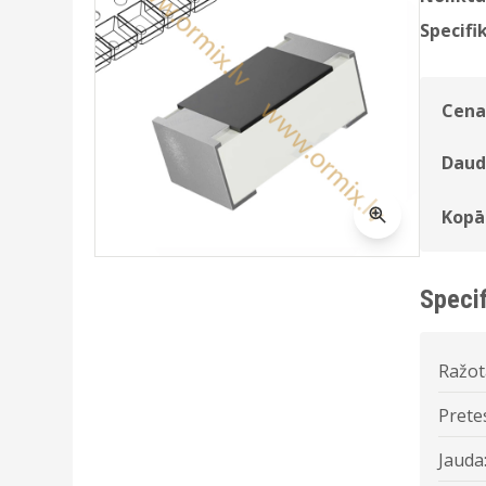
Specifik
Cena
Daud
Kopā
Specif
Ražot
Prete
Jauda