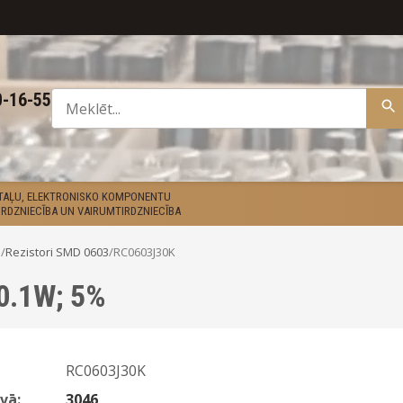
0-16-55
ETAĻU, ELEKTRONISKO KOMPONENTU
RDZNIECĪBA UN VAIRUMTIRDZNIECĪBA
D
/
Rezistori SMD 0603
/
RC0603J30K
 0.1W; 5%
RC0603J30K
vā:
3046