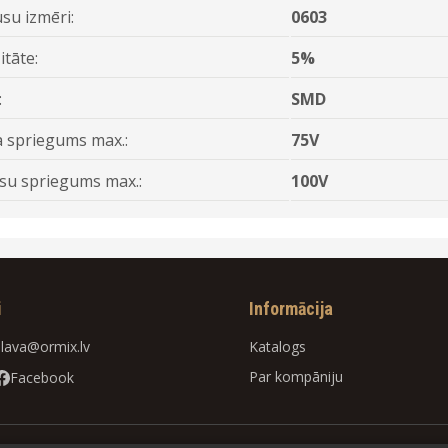
su izmēri:
0603
itāte:
5%
:
SMD
 spriegums max.:
75V
su spriegums max.:
100V
i
Informācija
slava@ormix.lv
Katalogs
Par kompāniju
Facebook