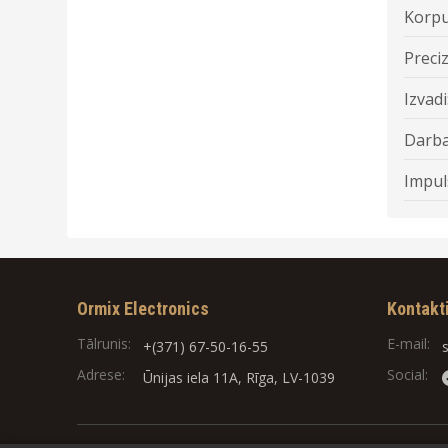
Korpu
Preciz
Izvadi
Darba
Impul
Ormix Electronics
Kontakt
Tālrunis:
E-mail:
+(371) 67-50-16-55
Adrese:
Social:
Ūnijas iela 11A, Rīga, LV-1039