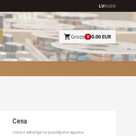
LV
RU
EN
Grozs
0.00 EUR
0
Cena
Cena ir atkarīga no pasūtījuma apjoma