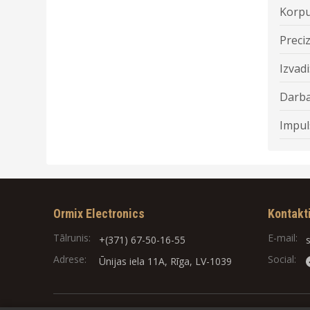
Korpu
Preciz
Izvadi
Darba
Impul
Ormix Electronics
Kontakt
Tālrunis:
E-mail:
+(371) 67-50-16-55
Adrese:
Social:
Ūnijas iela 11A, Rīga, LV-1039