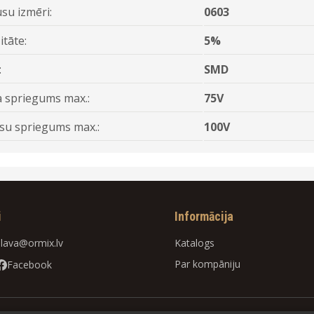
su izmēri:
0603
itāte:
5%
:
SMD
 spriegums max.:
75V
su spriegums max.:
100V
i
Informācija
slava@ormix.lv
Katalogs
Par kompāniju
Facebook