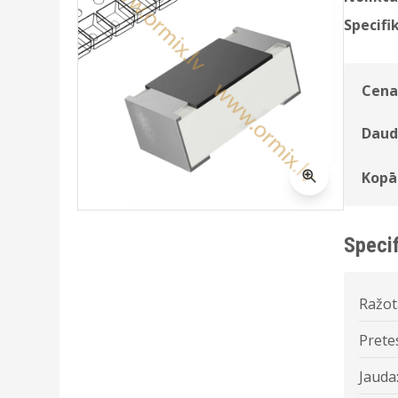
Specifik
Cena
Daud
Kopā
Specif
Ražot
Prete
Jauda