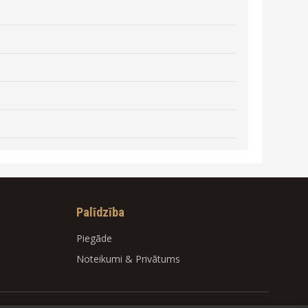
Palīdzība
Piegāde
Noteikumi
&
Privātums