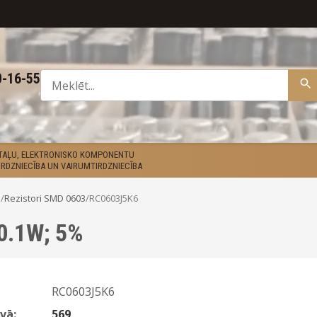
0-16-55
ETAĻU, ELEKTRONISKO KOMPONENTU
RDZNIECĪBA UN VAIRUMTIRDZNIECĪBA
D
/
Rezistori SMD 0603
/
RC0603J5K6
 0.1W; 5%
RC0603J5K6
vā:
569