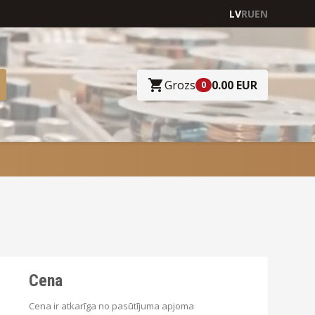
LV
RU
EN
Grozs
0.00 EUR
0
Cena
Cena ir atkarīga no pasūtījuma apjoma