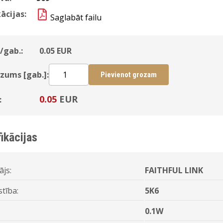
ācijas:
Saglabāt failu
/gab.:
0.05
EUR
zums [gab.]:
Pievienot grozam
0.05
EUR
:
ikācijas
ājs:
FAITHFUL LINK
stība:
5K6
:
0.1W