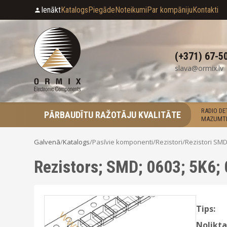
Ienākt
Katalogs
Piegāde
Noteikumi
Par kompāniju
Kontakti
(+371) 67-5
slava@ormix.lv
RADIO D
PĀRBAUDĪTU RAŽOTĀJU KVALITĀTE
MAZUMTI
Galvenā
/
Katalogs
/
Pasīvie komponenti
/
Rezistori
/
Rezistori SM
Rezistors; SMD; 0603; 5K6;
Tips:
Nolikta