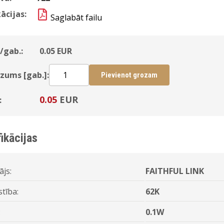
ācijas:
Saglabāt failu
/gab.:
0.05
EUR
zums [gab.]:
Pievienot grozam
0.05
EUR
:
ikācijas
ājs:
FAITHFUL LINK
stība:
62K
:
0.1W