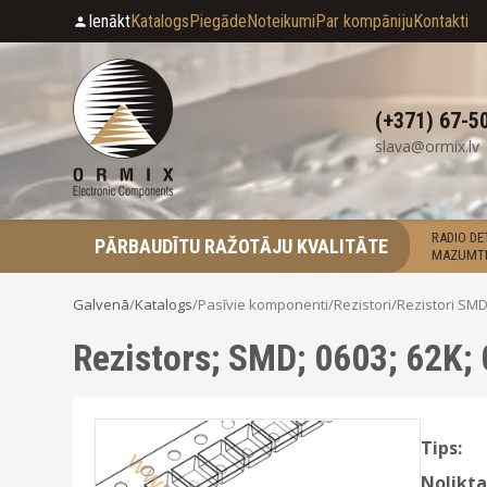
Ienākt
Katalogs
Piegāde
Noteikumi
Par kompāniju
Kontakti
(+371) 67-5
slava@ormix.lv
RADIO D
PĀRBAUDĪTU RAŽOTĀJU KVALITĀTE
MAZUMTI
Galvenā
/
Katalogs
/
Pasīvie komponenti
/
Rezistori
/
Rezistori SM
Rezistors; SMD; 0603; 62K;
Tips:
Nolikta