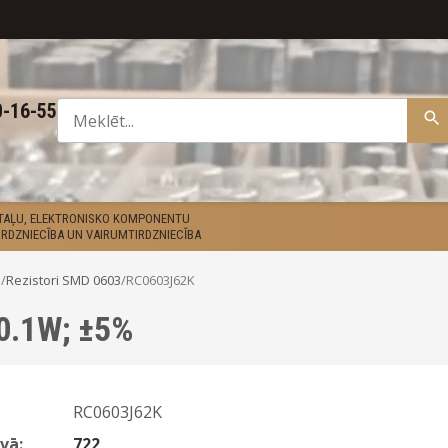
0-16-55
ETAĻU, ELEKTRONISKO KOMPONENTU
RDZNIECĪBA UN VAIRUMTIRDZNIECĪBA
D
/
Rezistori SMD 0603
/
RC0603J62K
 0.1W; ±5%
RC0603J62K
vā:
722