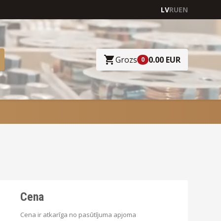
LV
RU
EN
Grozs
0.00 EUR
0
Cena
Cena ir atkarīga no pasūtījuma apjoma