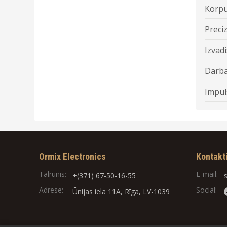
Korpu
Preciz
Izvadi
Darba
Impul
Ormix Electronics
Kontakt
Tālrunis:
E-mail:
+(371) 67-50-16-55
Adrese:
Social:
Ūnijas iela 11A, Rīga, LV-1039