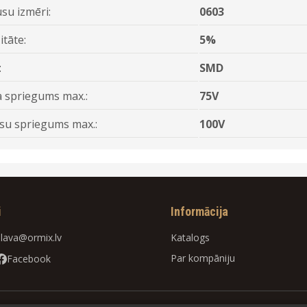
su izmēri:
0603
itāte:
5%
:
SMD
 spriegums max.:
75V
su spriegums max.:
100V
i
Informācija
slava@ormix.lv
Katalogs
Par kompāniju
Facebook