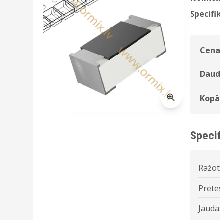
Specifik
Cena
Daud
Kopā
Specif
Ražot
Prete
Jauda