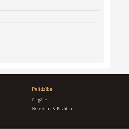
Palīdzība
Piegāde
Noteikumi
&
Privātums