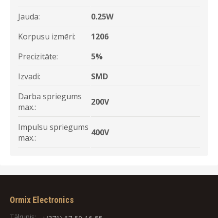
Jauda:
0.25W
Korpusu izmēri:
1206
Precizitāte:
5%
Izvadi:
SMD
Darba spriegums
200V
max.:
Impulsu spriegums
400V
max.:
Ormix Electronics
Tālrunis: