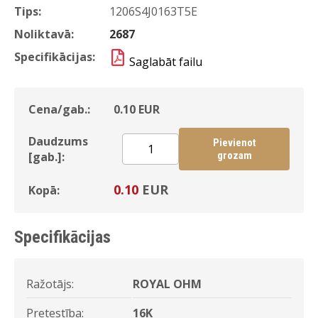
Tips:
1206S4J0163T5E
Noliktavā:
2687
Specifikācijas:
Saglabāt failu
Cena/gab.:
0.10
EUR
Daudzums
Pievienot
[gab.]:
grozam
0.10
EUR
Kopā:
Specifikācijas
Ražotājs:
ROYAL OHM
Pretestība:
16K