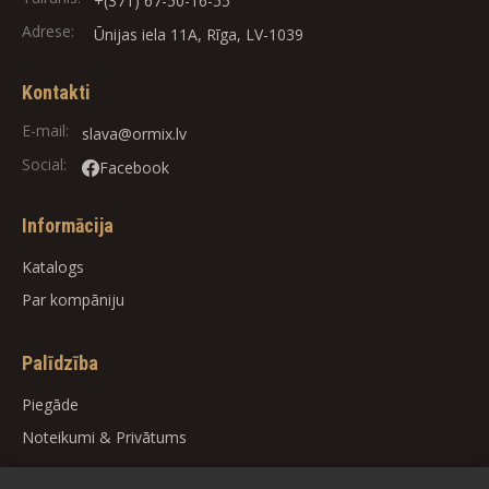
+(371) 67-50-16-55
Adrese:
Ūnijas iela 11A, Rīga, LV-1039
Kontakti
E-mail:
slava@ormix.lv
Social:
Facebook
Informācija
Katalogs
Par kompāniju
Palīdzība
Piegāde
Noteikumi
&
Privātums