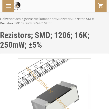
Galvenā
/
Katalogs
/
Pasīvie komponenti
/
Rezistori
/
Rezistori SMD
/
Rezistori SMD 1206
/
1206S4J0163T5E
Rezistors; SMD; 1206; 16K;
250mW; ±5%