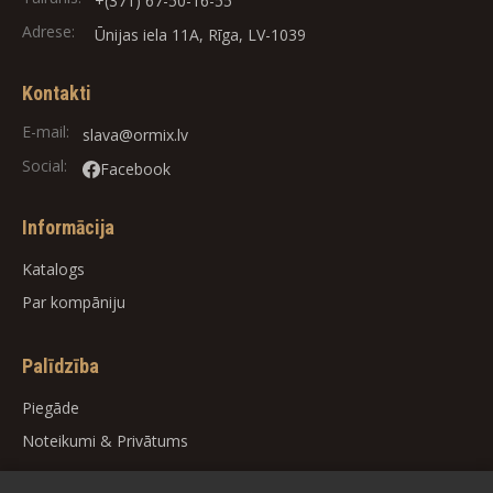
+(371) 67-50-16-55
Adrese:
Ūnijas iela 11A, Rīga, LV-1039
Kontakti
E-mail:
slava@ormix.lv
Social:
Facebook
Informācija
Katalogs
Par kompāniju
Palīdzība
Piegāde
Noteikumi
&
Privātums