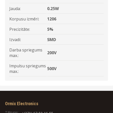
Jauda:
0.25W
Korpusu izmēri:
1206
Precizitāte:
5%
Izvadi:
SMD
Darba spriegums
200V
max.:
Impulsu spriegums
500V
max.:
Ormix Electronics
Tālrunis: