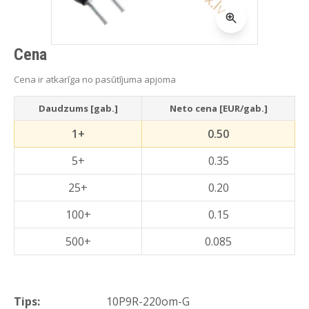
Cena
Cena ir atkarīga no pasūtījuma apjoma
Daudzums [gab.]
Neto cena [EUR/gab.]
1+
0.50
5+
0.35
25+
0.20
100+
0.15
500+
0.085
Tips:
10P9R-220om-G