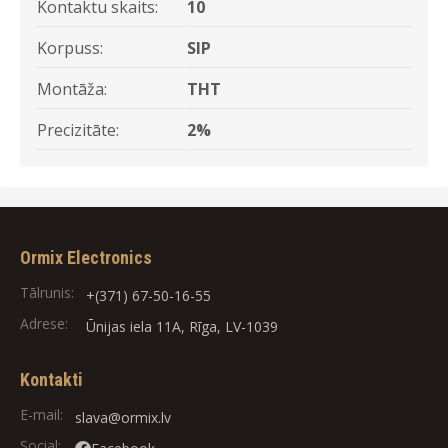
Kontaktu skaits:
10
Korpuss:
SIP
Montāža:
THT
Precizitāte:
2%
Ormix Electronics
Tālrunis:
+(371) 67-50-16-55
Adrese:
Ūnijas iela 11A, Rīga, LV-1039
Kontakti
E-mail:
slava@ormix.lv
Social: