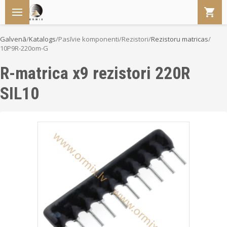
Galvenā
/
Katalogs
/
Pasīvie komponenti
/
Rezistori
/
Rezistoru matricas
/
10P9R-220om-G
R-matrica x9 rezistori 220R
SIL10