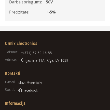
Darba spriegums:
50V
Precizitāte:
+-5%
Ormix Electronics
Tālrunis:
+(371) 67-50-16-55
Adrese:
Ūnijas iela 11A, Rīga, LV-1039
Kontakti
E-mail:
slava@ormix.lv
Social:
Facebook
Informācija