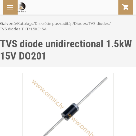
Galvenā
/
Katalogs
/
Diskrētie pusvadītāji
/
Diodes
/
TVS diodes
/
TVS diodes THT
/
1.5KE15A
TVS diode unidirectional 1.5kW
15V DO201