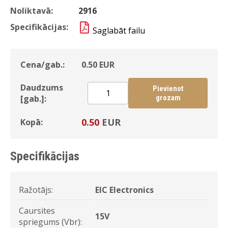
Noliktavā:
2916
Specifikācijas:
Saglabāt failu
Cena/gab.:
0.50
EUR
Daudzums
Pievienot
[gab.]:
grozam
0.50
EUR
Kopā:
Specifikācijas
Ražotājs:
EIC Electronics
Caursites
15V
spriegums (Vbr):