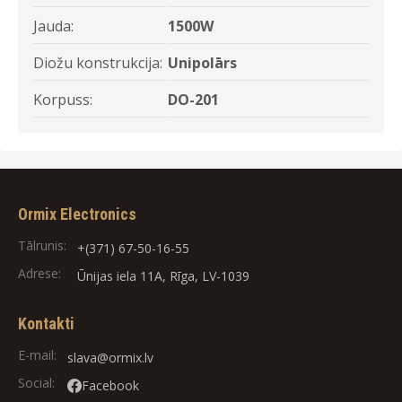
Jauda:
1500W
Diožu konstrukcija:
Unipolārs
Korpuss:
DO-201
Ormix Electronics
Tālrunis:
+(371) 67-50-16-55
Adrese:
Ūnijas iela 11A, Rīga, LV-1039
Kontakti
E-mail:
slava@ormix.lv
Social:
Facebook