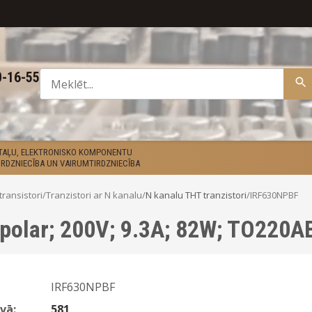
0-16-55
ETAĻU, ELEKTRONISKO KOMPONENTU
RDZNIECĪBA UN VAIRUMTIRDZNIECĪBA
transistori
/
Tranzistori ar N kanalu
/
N kanalu THT tranzistori
/
IRF630NPBF
ipolar; 200V; 9.3A; 82W; TO220A
IRF630NPBF
vā:
581