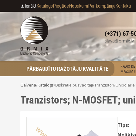
Ienākt
Katalogs
Piegāde
Noteikumi
Par kompāniju
Kontakti
(+371) 67-5
slava@ormix.lv
RADIO D
PĀRBAUDĪTU RAŽOTĀJU KVALITĀTE
MAZUMTI
Galvenā
/
Katalogs
/
Diskrētie pusvadītāji
/
Tranzistori
/
Unipolārie 
Tranzistors; N-MOSFET; un
Tips:
Nolikta