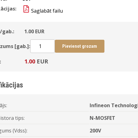
ācijas:
Saglabāt failu
/gab.:
1.00
EUR
zums [gab.]:
Pievienot grozam
1.00
EUR
:
ikācijas
ājs:
Infineon Technolog
stora tips:
N-MOSFET
gums (Vdss):
200V