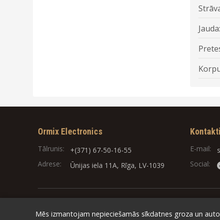
Strāva
Jauda
Prete
Korpu
Ormix Electronics
Kontakt
Tālrunis:
E-mail:
+(371) 67-50-16-55
Adrese:
Social:
Ūnijas iela 11A, Rīga, LV-1039
Mēs izmantojam nepieciešamās sīkdatnes groza un autori