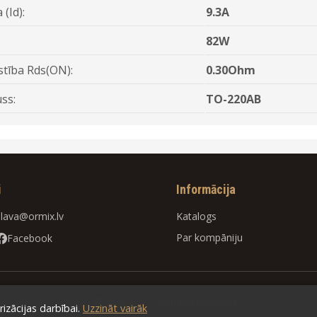
 (Id):
9.3A
:
82W
stība Rds(ON):
0.30Ohm
ss:
TO-220AB
i
Informācija
slava@ormix.lv
Katalogs
Par kompāniju
Facebook
© 2026
ORMIX
. All rights reserved.
zācijas darbībai.
Uzzināt vairāk