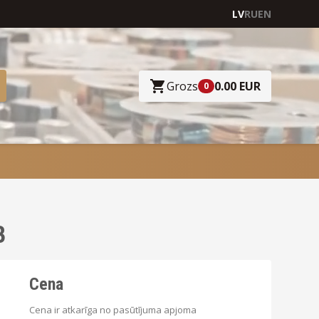
LV
RU
EN
Grozs
0.00 EUR
0
B
Cena
Cena ir atkarīga no pasūtījuma apjoma