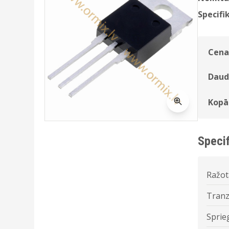
Specifik
Cena
Daud
Kopā
Specif
Ražot
Tranzi
Sprie