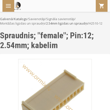
Galvenā
/
Katalogs
/
Savienotāji
/
Signāla savienotāji
/
Montāžas ligzdas un spraudņi
/
2.54mm ligzdas un spraudņi
/
H2510-12
Spraudnis; "female"; Pin:12;
2.54mm; kabelim