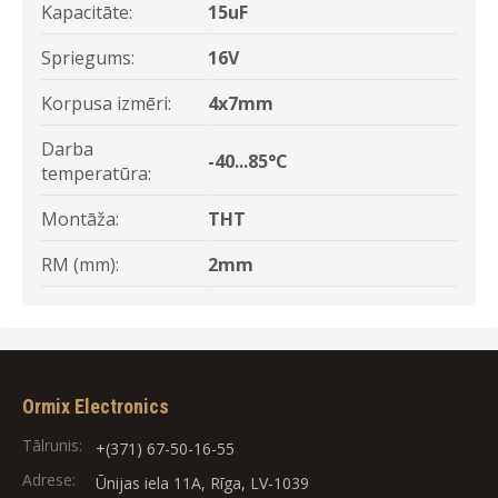
Kapacitāte:
15uF
Spriegums:
16V
Korpusa izmēri:
4x7mm
Darba
-40...85°C
temperatūra:
Montāža:
THT
RM (mm):
2mm
Ormix Electronics
Tālrunis:
+(371) 67-50-16-55
Adrese:
Ūnijas iela 11A, Rīga, LV-1039