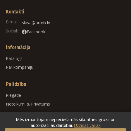
Kontakti
E-mail:
slava@ormix.lv
Social:
Facebook
Informācija
Katalogs
Par kompāniju
Palīdzība
Piegāde
Noteikumi
&
Privātums
Mēs izmantojam nepieciešamās sīkdatnes groza un
autorizācijas darbībai.
Uzzināt vairāk
© 2026
ORMIX
. All rights reserved.