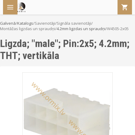
Galvenā
/
Katalogs
/
Savienotāji
/
Signāla savienotāji
/
Montāžas ligzdas un spraudņi
/
4.2mm ligzdas un spraudņi
/
W4505-2x05
Ligzda; "male"; Pin:2x5; 4.2mm;
THT; vertikāla