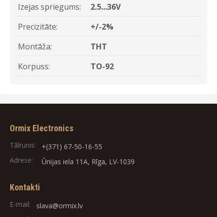
Izejas spriegums:
2.5...36V
Precizitāte:
+/-2%
Montāža:
THT
Korpuss:
TO-92
Ormix Electronics
Tālrunis:
+(371) 67-50-16-55
Adrese:
Ūnijas iela 11A, Rīga, LV-1039
Kontakti
E-mail:
slava@ormix.lv