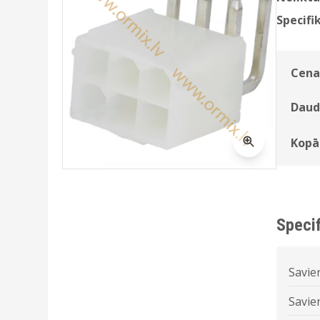
Specifik
Cena
Daud
Kopā
Specif
Savie
Savie