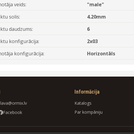
otāja veids:
"male"
ktu solis:
4.20mm
ktu daudzums:
6
ktu konfigurācija:
2x03
notāja konfigurācija:
Horizontāls
i
Informācija
slava@ormix.lv
Katalogs
Par kompāniju
Facebook