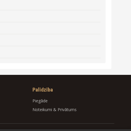
Palīdzība
Piegāde
Noteikumi
&
Privātums