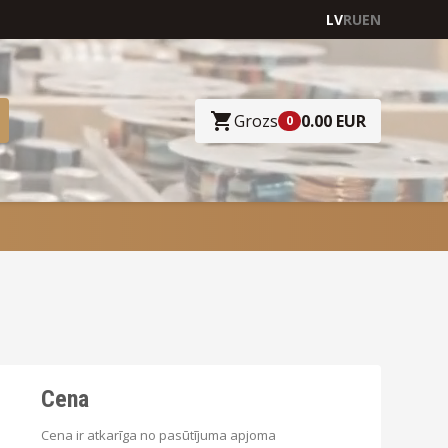
LV
RU
EN
Grozs
0.00 EUR
0
Cena
Cena ir atkarīga no pasūtījuma apjoma