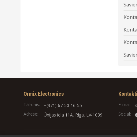
Savien
Konta
Konta
Konta
Savie
Ormix Electronics
Kontakt
Tālrunis:
E-mail:
+(371) 67-50-16-55
Adrese:
Social:
Ūnijas iela 11A, Rīga, LV-1039