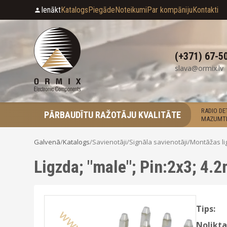
Ienākt
Katalogs
Piegāde
Noteikumi
Par kompāniju
Kontakti
(+371) 67-5
slava@ormix.lv
RADIO D
PĀRBAUDĪTU RAŽOTĀJU KVALITĀTE
MAZUMTI
Galvenā
/
Katalogs
/
Savienotāji
/
Signāla savienotāji
/
Montāžas li
Ligzda; "male"; Pin:2x3; 4.
Tips:
Nolikta