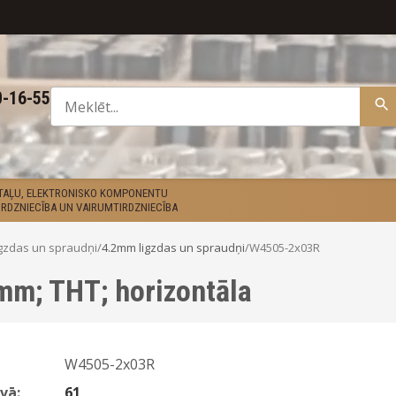
0-16-55
ETAĻU, ELEKTRONISKO KOMPONENTU
RDZNIECĪBA UN VAIRUMTIRDZNIECĪBA
gzdas un spraudņi
/
4.2mm ligzdas un spraudņi
/
W4505-2x03R
2mm; THT; horizontāla
W4505-2x03R
vā:
61