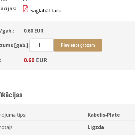
ācijas:
Saglabāt failu
/gab.:
0.60
EUR
zums [gab.]:
Pievienot grozam
0.60
EUR
:
ikācijas
nojuma tips:
Kabelis-Plate
notājs:
Ligzda