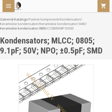
Galvenā
/
Katalogs
/
Pasīvie komponenti
/
Kondensatori
/
Keramiskie kondensatori
/
Keramiskie kondensatori SMD
/
Keramiskie kondensatori 0805
/
CC0805N9P1D500
Kondensators; MLCC; 0805;
9.1pF; 50V; NPO; ±0.5pF; SMD