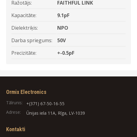
Ražotājs:
FAITHFUL LINK
Kapacitāte:
9.1pF
Dielektriķis:
NPO
Darba spriegums:
50V
Precizitāte:
+-0.5pF
Ormix Electronics
Tālrunis:
+(371) 67-50-16-55
Adrese:
Ūnijas iela 11A, Rīga, LV-1039
Kontakti