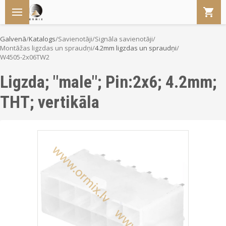
Galvenā
/
Katalogs
/
Savienotāji
/
Signāla savienotāji
/
Montāžas ligzdas un spraudņi
/
4.2mm ligzdas un spraudņi
/
W4505-2x06TW2
Ligzda; "male"; Pin:2x6; 4.2mm;
THT; vertikāla