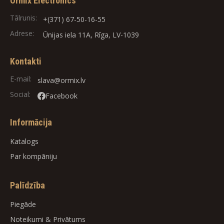
Ormix Electronics
Tālrunis:
+(371) 67-50-16-55
Adrese:
Ūnijas iela 11A, Rīga, LV-1039
Kontakti
E-mail:
slava@ormix.lv
Social:
Facebook
Informācija
Katalogs
Par kompāniju
Palīdzība
Piegāde
Noteikumi
&
Privātums