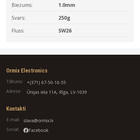
Biezums:
1.0mm
Svars:
250g
Fluss:
SW26
Ormix Electronics
Tālrunis:
+(371) 67-50-16-55
Adrese:
Ūnijas iela 11A, Rīga, LV-1039
Kontakti
E-mail:
slava@ormix.lv
Social:
Facebook