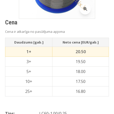
Cena
Cena ir atkarīga no pasūtījuma apjoma
Daudzums [gab.]
Neto cena [EUR/gab.]
1+
20.50
3+
19.50
5+
18.00
10+
17.50
25+
16.80
Tips:
LC60-1.00/0.25