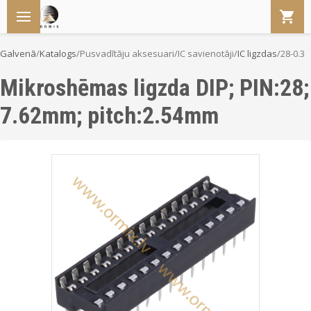
Galvenā
/
Katalogs
/
Pusvadītāju aksesuari
/
IC savienotāji
/
IC ligzdas
/
28-0.3
Mikroshēmas ligzda DIP; PIN:28;
7.62mm; pitch:2.54mm