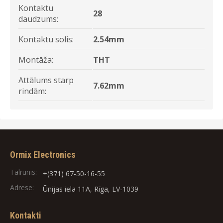
Kontaktu
28
daudzums:
Kontaktu solis:
2.54mm
Montāža:
THT
Attālums starp
7.62mm
rindām:
Ormix Electronics
Tālrunis:
+(371) 67-50-16-55
Adrese:
Ūnijas iela 11A, Rīga, LV-1039
Kontakti