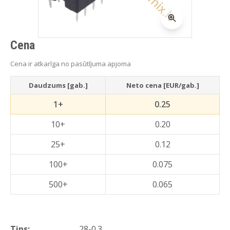
Cena
Cena ir atkarīga no pasūtījuma apjoma
Daudzums [gab.]
Neto cena [EUR/gab.]
1+
0.25
10+
0.20
25+
0.12
100+
0.075
500+
0.065
Tips:
28-0.3