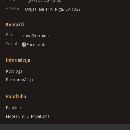
+(371) 67-50-16-55
Adrese:
Ūnijas iela 11A, Rīga, LV-1039
Kontakti
E-mail:
slava@ormix.lv
Social:
Facebook
Informācija
Katalogs
Par kompāniju
Palīdzība
Piegāde
Noteikumi
&
Privātums