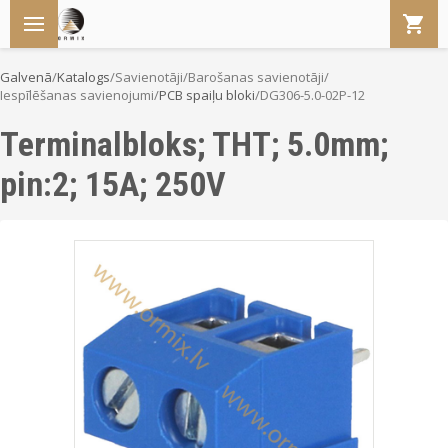
Galvenā
/
Katalogs
/
Savienotāji
/
Barošanas savienotāji
/
Iespīlēšanas savienojumi
/
PCB spaiļu bloki
/
DG306-5.0-02P-12
Terminalbloks; THT; 5.0mm;
pin:2; 15A; 250V