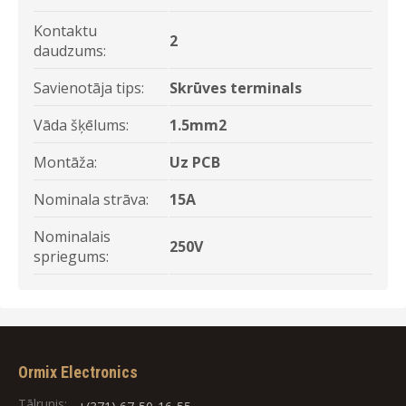
Kontaktu
2
daudzums:
Savienotāja tips:
Skrūves terminals
Vāda šķēlums:
1.5mm2
Montāža:
Uz PCB
Nominala strāva:
15A
Nominalais
250V
spriegums:
Ormix Electronics
Tālrunis: