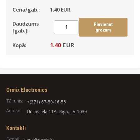
Cena/gab.:
1.40
EUR
Daudzums
Pievienot
[gab.]:
grozam
1.40
EUR
Kopā:
Ormix Electronics
Tālrunis:
+(371) 67-50-16-55
Adrese:
Ūnijas iela 11A, Rīga, LV-1039
Kontakti
E-mail:
slava@ormix.lv