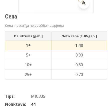
Cena
Cena ir atkarīga no pasūtījuma apjoma
Daudzums [gab.]
Neto cena [EUR/gab.]
1+
1.40
5+
0.90
10+
0.80
25+
0.70
Tips:
MIC335
Noliktavā:
44