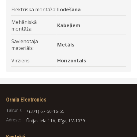
Elektriskā montāža:
Lodēšana
Mehāniskā
Kabeļiem
montāža:
Savienotāja
Metāls
materiāls:
Virziens:
Horizontāls
Ormix Electronics
Tālrunis:
+(371) 67-50-16-55
Adrese:
Ūnijas iela 11A, Rīga, LV-1039
Kontakti