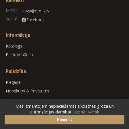
E-mail:
slava@ormix.lv
Social:
Facebook
Informācija
Katalogs
Par kompāniju
Palīdzība
Piegāde
Noteikumi
&
Privātums
Mēs izmantojam nepieciešamās sīkdatnes groza un
autorizācijas darbībai.
Uzzināt vairāk
© 2026
ORMIX
. All rights reserved.
Pieņemt