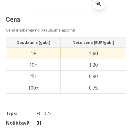
Cena
Cena ir atkarīga no pasūtījuma apjoma
Daudzums [gab.]
Neto cena [EUR/gab.]
1+
1.60
10+
1.20
25+
0.90
100+
0.75
Tips:
FC-022
Noliktavā:
31