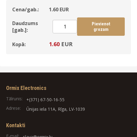
Cena/gab.:
1.60
EUR
Daudzums
Pievienot
[gab.]:
grozam
1.60
EUR
Kopā:
Ormix Electronics
Tālrunis:
+(371) 67-50-16-55
Adrese:
Ūnijas iela 11A, Rīga, LV-1039
Kontakti
E-mail:
slava@ormix.lv