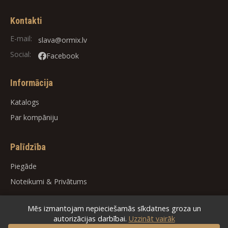
Kontakti
E-mail:
slava@ormix.lv
Social:
Facebook
Informācija
Katalogs
Par kompāniju
Palīdzība
Piegāde
Noteikumi
&
Privātums
Mēs izmantojam nepieciešamās sīkdatnes groza un
autorizācijas darbībai.
Uzzināt vairāk
© 2026
ORMIX
. All rights reserved.