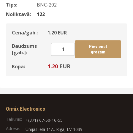
Tips:
BNC-202
Noliktavā:
122
Cena/gab.:
1.20
EUR
Daudzums
Pievienot
[gab.]:
grozam
1.20
EUR
Kopā:
Ormix Electronics
Tālrunis:
+(371) 67-50-16-55
Adrese:
Ūnijas iela 11A, Rīga, LV-1039