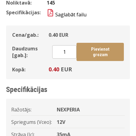
Noliktavā:
145
Specifikācijas:
Saglabāt failu
Cena/gab.:
0.40
EUR
Daudzums
Pievienot
[gab.]:
grozam
0.40
EUR
Kopā:
Specifikācijas
Ražotājs:
NEXPERIA
Spriegums (Vceo):
12V
Strāva (Ic):
35mA