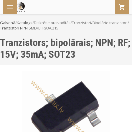
Galvenā
/
Katalogs
/
Diskrētie pusvadītāji
/
Tranzistori
/
Bipolārie tranzistori
/
Tranzistori NPN SMD
/
BFR93A,215
Tranzistors; bipolārais; NPN; RF;
15V; 35mA; SOT23