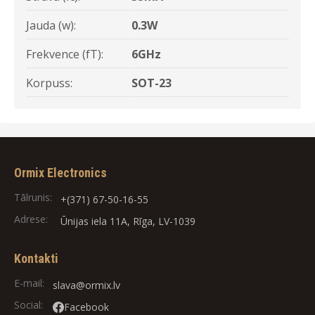
Jauda (w):
0.3W
Frekvence (fT):
6GHz
Korpuss:
SOT-23
Ormix Electronics
Tālrunis:
+(371) 67-50-16-55
Adrese:
Ūnijas iela 11A, Rīga, LV-1039
Kontakti
E-mail:
slava@ormix.lv
Social:
Facebook