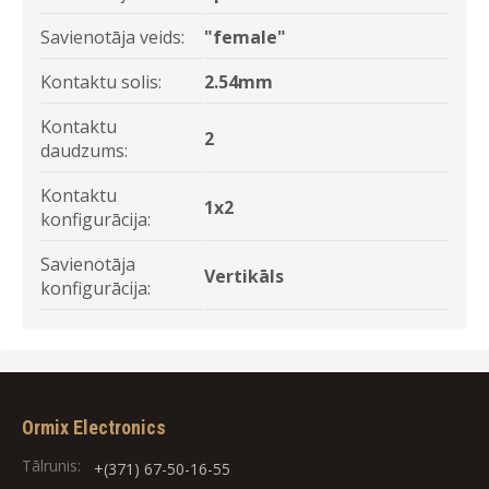
Savienotāja veids:
"female"
Kontaktu solis:
2.54mm
Kontaktu
2
daudzums:
Kontaktu
1x2
konfigurācija:
Savienotāja
Vertikāls
konfigurācija:
Ormix Electronics
Tālrunis:
+(371) 67-50-16-55