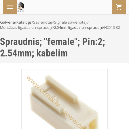
Galvenā
/
Katalogs
/
Savienotāji
/
Signāla savienotāji
/
Montāžas ligzdas un spraudņi
/
2.54mm ligzdas un spraudņi
/
H2510-02
Spraudnis; "female"; Pin:2;
2.54mm; kabelim