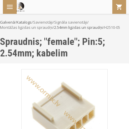
Galvenā
/
Katalogs
/
Savienotāji
/
Signāla savienotāji
/
Montāžas ligzdas un spraudņi
/
2.54mm ligzdas un spraudņi
/
H2510-05
Spraudnis; "female"; Pin:5;
2.54mm; kabelim