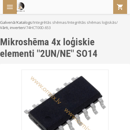
Galvenā
/
Katalogs
/
Integrētās shēmas
/
Integrētās shēmas loģiskās
/
Vārti, inverteri
/
74HCT00D.653
Mikroshēma 4x loģiskie
elementi "2UN/NE" SO14