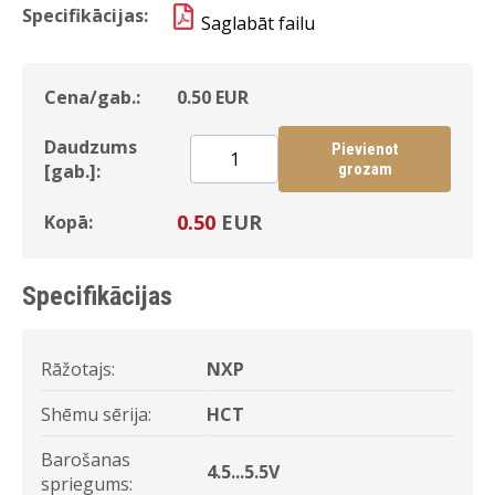
Specifikācijas:
Saglabāt failu
Cena/gab.:
0.50
EUR
Daudzums
Pievienot
[gab.]:
grozam
0.50
EUR
Kopā:
Specifikācijas
Rāžotajs:
NXP
Shēmu sērija:
HCT
Barošanas
4.5...5.5V
spriegums: