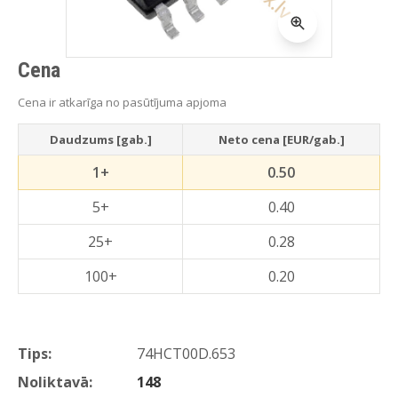
Cena
Cena ir atkarīga no pasūtījuma apjoma
Daudzums [gab.]
Neto cena [EUR/gab.]
1+
0.50
5+
0.40
25+
0.28
100+
0.20
Tips:
74HCT00D.653
Noliktavā:
148