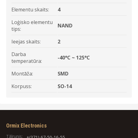
Elementu skaits:
4
Loģisko elementu
NAND
tips:
Ieejas skaits:
2
Darba
-40°C ~ 125°C
temperatūra:
Montāža:
SMD
Korpuss:
SO-14
Ormix Electronics
Tālrunis:
+(371) 67-50-16-55