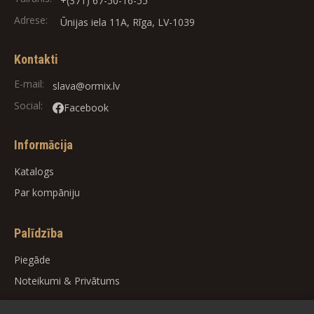
+(371) 67-50-16-55
Adrese:
Ūnijas iela 11A, Rīga, LV-1039
Kontakti
E-mail:
slava@ormix.lv
Social:
Facebook
Informācija
Katalogs
Par kompāniju
Palīdzība
Piegāde
Noteikumi
&
Privātums