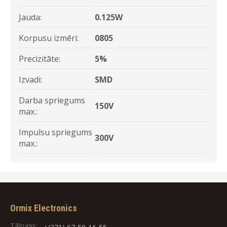
Jauda:
0.125W
Korpusu izmēri:
0805
Precizitāte:
5%
Izvadi:
SMD
Darba spriegums
150V
max.:
Impulsu spriegums
300V
max.:
Ormix Electronics
Tālrunis: