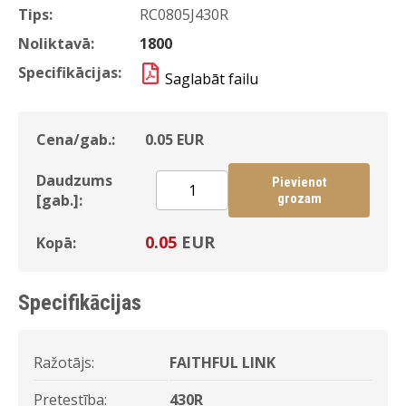
Tips:
RC0805J430R
Noliktavā:
1800
Specifikācijas:
Saglabāt failu
Cena/gab.:
0.05
EUR
Daudzums
Pievienot
[gab.]:
grozam
0.05
EUR
Kopā:
Specifikācijas
Ražotājs:
FAITHFUL LINK
Pretestība:
430R