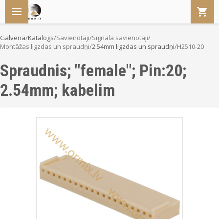
Galvenā
/
Katalogs
/
Savienotāji
/
Signāla savienotāji
/
Montāžas ligzdas un spraudņi
/
2.54mm ligzdas un spraudņi
/
H2510-20
Spraudnis; "female"; Pin:20;
2.54mm; kabelim