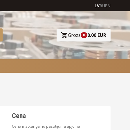
LV
RU
EN
Grozs
0.00 EUR
0
Cena
Cena ir atkarīga no pasūtījuma apjoma