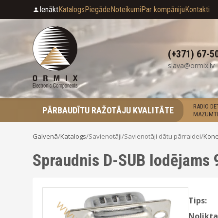
Ienākt
Katalogs
Piegāde
Noteikumi
Par kompāniju
Kontakti
(+371) 67-5
slava@ormix.lv
RADIO D
PĀRBAUDĪTU RAŽOTĀJU KVALITĀTE
MAZUMTI
Galvenā
/
Katalogs
/
Savienotāji
/
Savienotāji dātu pārraidei
/
Kone
Spraudnis D-SUB lodējams 
Tips:
Nolikta