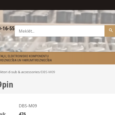
0-16-55
ETAĻU, ELEKTRONISKO KOMPONENTU
RDZNIECĪBA UN VAIRUMTIRDZNIECĪBA
ktori d-sub & accessories
/
DBS-M09
9pin
DBS-M09
vā:
476