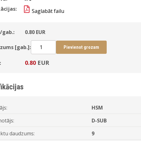
ācijas:
Saglabāt failu
/gab.:
0.80
EUR
zums [gab.]:
Pievienot grozam
0.80
EUR
:
ikācijas
ājs:
HSM
notājs:
D-SUB
ktu daudzums:
9