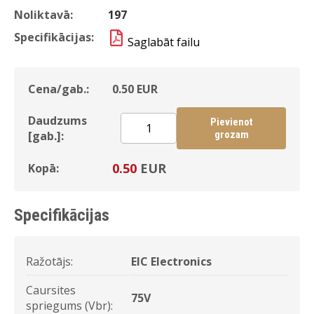
Noliktavā:
197
Specifikācijas:
Saglabāt failu
Cena/gab.:
0.50
EUR
Daudzums
Pievienot
[gab.]:
grozam
0.50
EUR
Kopā:
Specifikācijas
Ražotājs:
EIC Electronics
Caursites
75V
spriegums (Vbr):