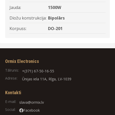
Jauda:
1500W
Diožu konstrukcija:
Bipolārs
Korpuss:
DO-201
Ormix Electronics
Tālrunis:
+(371) 67-50-16-55
Adrese:
Ūnijas iela 11A, Rīga, LV-1039
Kontakti
E-mail:
slava@ormix.lv
Social:
Facebook